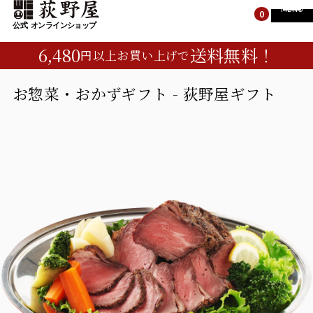
MENU
0
6,480
送料無料！
円以上お買い上げで
TOP
TOP
すべての商品
お惣菜・おかずギフト - 荻野屋ギフト
峠の釜めし
すべての商品
荻野屋のギフト
峠の釜めし
峠のそば・カレー
荻野屋のギフト
お菓子・ご飯のお供
峠のそば・カレー
お菓子・ご飯のお供