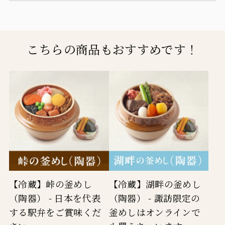
量
量
を
を
減
増
こちらの商品もおすすめです！
ら
や
す
す
【冷蔵】峠の釜めし
【冷蔵】湖畔の釜めし
（陶器） - 日本を代表
（陶器） - 諏訪限定の
する駅弁をご賞味くだ
釜めしはオンラインで