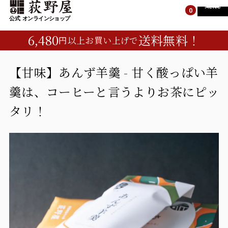
MENU
0
6,480
送料無料！
円以上お買い上げで
TOP
TOP
すべての商品
【甘味】あんず羊羹 - 甘く酸っぱい羊
羹は、コーヒーと言うよりお茶にピッ
峠の釜めし
すべての商品
タリ！
荻野屋のギフト
峠の釜めし
峠のそば・カレー
荻野屋のギフト
お菓子・ご飯のお供
峠のそば・カレー
お菓子・ご飯のお供