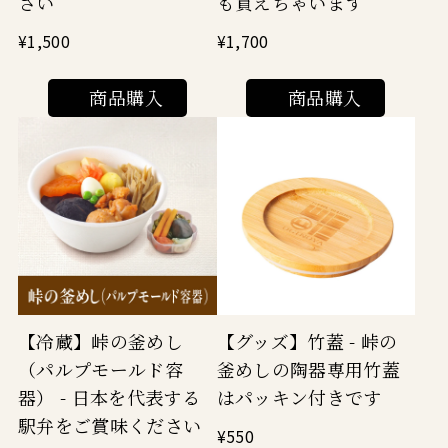
さい
も買えちゃいます
¥1,500
¥1,700
商品購入
商品購入
【冷蔵】峠の釜めし
【グッズ】竹蓋 - 峠の
（パルプモールド容
釜めしの陶器専用竹蓋
器） - 日本を代表する
はパッキン付きです
駅弁をご賞味ください
¥550