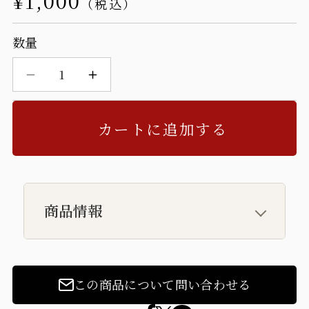
通
¥1,000
常
数量
価
格
【甘
【甘
味】
味】
カートに追加する
あ
あ
ん
ん
ず
ず
商品情報
羊
羊
羹
羹
-
-
この商品について問い合わせる
甘
甘