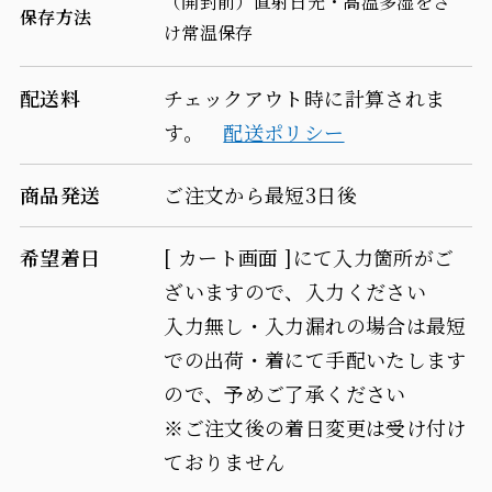
（開封前）直射日光・高温多湿をさ
保存方法
う
う
け常温保存
よ
よ
配送料
チェックアウト時に計算されま
り
り
す。
配送ポリシー
お
お
商品発送
ご注文から最短3日後
茶
茶
に
に
希望着日
[ カート画面 ]にて入力箇所がご
ピッ
ピッ
ざいますので、入力ください
入力無し・入力漏れの場合は最短
タ
タ
での出荷・着にて手配いたします
リ！
リ！
ので、予めご了承ください
の
の
※ご注文後の着日変更は受け付け
数
数
ておりません