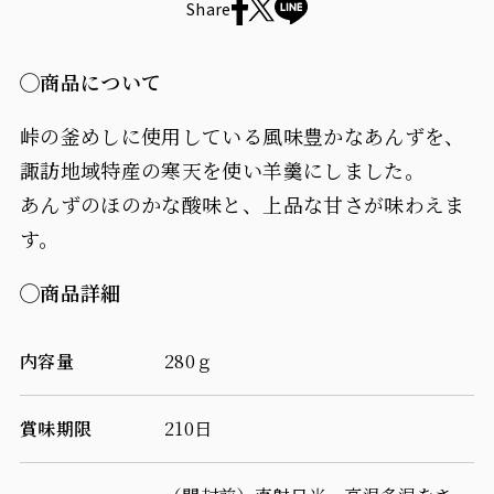
Share
く
く
酸っ
酸っ
◯商品について
ぱ
ぱ
峠の釜めしに使用している風味豊かなあんずを、
い
い
諏訪地域特産の寒天を使い羊羹にしました。
あんずのほのかな酸味と、上品な甘さが味わえま
羊
羊
す。
羹
羹
◯
商品詳細
は、
は、
コー
コー
内容量
280ｇ
ヒー
ヒー
と
と
賞味期限
210日
言
言