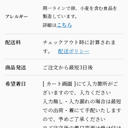
に、
に、
同一ラインで卵、小麦を含む食品を
製造しています。
アレルギー
簡
簡
こちら
詳細は
単
単
お
お
配送料
チェックアウト時に計算されま
す。
配送ポリシー
料
料
理
理
商品発送
ご注文から最短3日後
に
に
希望着日
[ カート画面 ]にて入力箇所がご
ぜ
ぜ
ざいますので、入力ください
ひ！
ひ！
入力無し・入力漏れの場合は最短
の
の
での出荷・着にて手配いたします
ので、予めご了承ください
数
数
※ご注文後の着日変更は受け付け