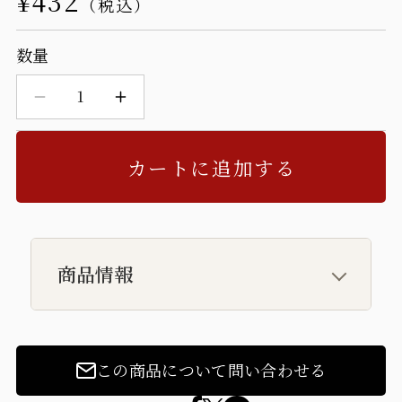
通
¥432
常
数量
価
格
【甘
【甘
味】
味】
カートに追加する
ぷ
ぷ
る
る
る
る
商品情報
ん
ん
ゼ
ゼ
リー
リー
この商品について問い合わせる
の
の