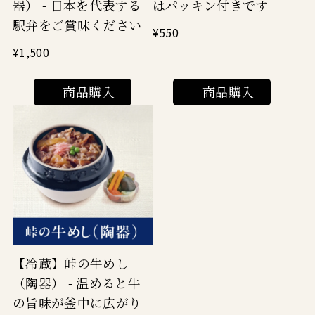
器） - 日本を代表する
はパッキン付きです
駅弁をご賞味ください
¥550
¥1,500
商品購入
商品購入
【冷蔵】峠の牛めし
（陶器） - 温めると牛
の旨味が釜中に広がり