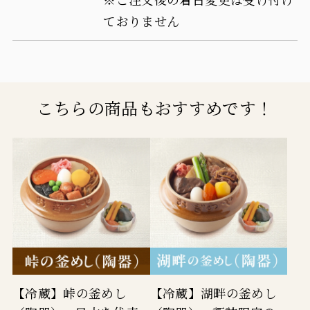
量
量
ておりません
を
を
減
増
ら
や
こちらの商品もおすすめです！
す
す
【冷蔵】峠の釜めし
【冷蔵】湖畔の釜めし