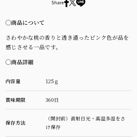
Share
素
素
◯商品について
ピー
ピー
チ
チ
さわやかな桃の香りと透き通ったピンク色が品を
-
-
感じさせる一品です。
お
お
◯商品詳細
子
子
内容量
125ｇ
様
様
と
と
賞味期限
360日
ご
ご
一
一
（開封前）直射日光・高温多湿をさ
保存方法
け保存
緒
緒