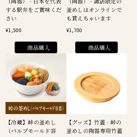
（陶器） - 日本を代表
（陶器） - 諏訪限定の
する駅弁をご賞味くだ
釜めしはオンラインで
さい
も買えちゃいます
¥1,500
¥1,700
商品購入
商品購入
【冷蔵】峠の釜めし
【グッズ】竹蓋 - 峠の
（パルプモールド容
釜めしの陶器専用竹蓋