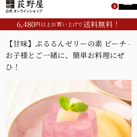
MENU
0
6,480
送料無料！
円以上お買い上げで
TOP
TOP
すべての商品
【甘味】ぷるるんゼリーの素 ピーチ -
お子様とご一緒に、簡単お料理にぜ
峠の釜めし
すべての商品
ひ！
荻野屋のギフト
峠の釜めし
峠のそば・カレー
荻野屋のギフト
お菓子・ご飯のお供
峠のそば・カレー
お菓子・ご飯のお供