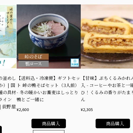
の釜めし
【送料込・冷凍便】ギフトセッ
【甘味】ぷちくるみかれん
）| 国
ト 峠の鴨そばセット（3人前）
入 - コーヒーやお茶と一
種の具材
- 冬の暖かいお蕎麦はしっとり
ひ！くるみの香りがたま
ンライン
鴨とご一緒に
ん
 荻野屋
¥2,600
¥2,305
商品購入
商品購入