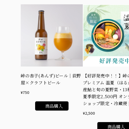
峠の杏子(あんず)ビール｜荻野
【好評発売中！！】峠
屋×クラフトビール
プレミアム 温夏（はるか
産鮎と旬の夏野菜・13
¥750
夏季限定2,500円 オ
ショップ限定・冷蔵便 |
商品購入
¥2,500
商品購入