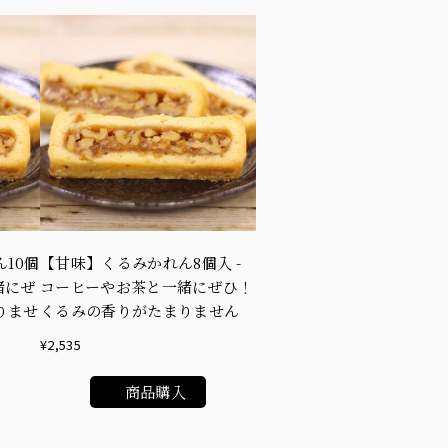
10個
【甘味】くるみかれん8個入 -
緒にぜ
コーヒーやお茶と一緒にぜひ！
りませ
くるみの香りがたまりません
¥2,535
商品購入