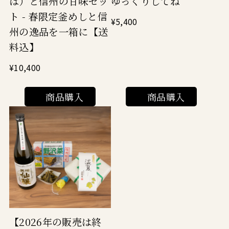
ゆっくりしてね
は）と信州の甘味セッ
ト - 春限定釜めしと信
¥5,400
州の逸品を一箱に【送
料込】
¥10,400
商品購入
商品購入
【2026年の販売は終