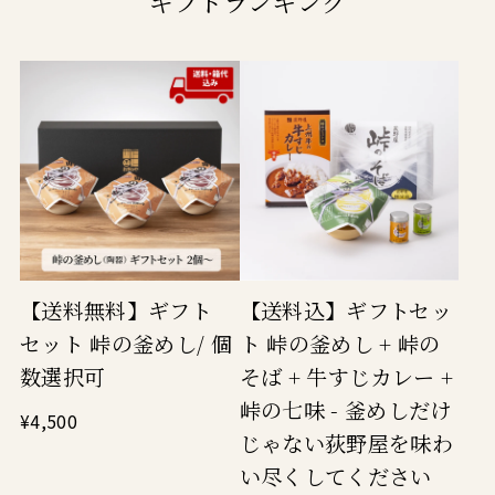
ギフトランキング
【送料無料】ギフト
【送料込】ギフトセッ
セット 峠の釜めし/ 個
ト 峠の釜めし + 峠の
数選択可
そば + 牛すじカレー +
峠の七味 - 釜めしだけ
¥4,500
じゃない荻野屋を味わ
い尽くしてください