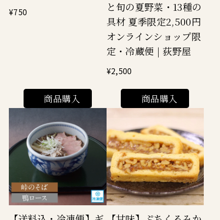
と旬の夏野菜・13種の
¥750
具材 夏季限定2,500円
オンラインショップ限
定・冷蔵便 | 荻野屋
¥2,500
商品購入
商品購入
【送料込・冷凍便】ギ
【甘味】ぷちくるみか