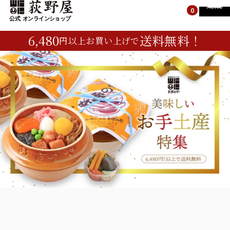
MENU
0
6,480
送料無料！
円以上お買い上げで
TOP
TOP
すべての商品
峠の釜めし
すべての商品
荻野屋のギフト
峠の釜めし
峠のそば・カレー
荻野屋のギフト
お菓子・ご飯のお供
峠のそば・カレー
お菓子・ご飯のお供