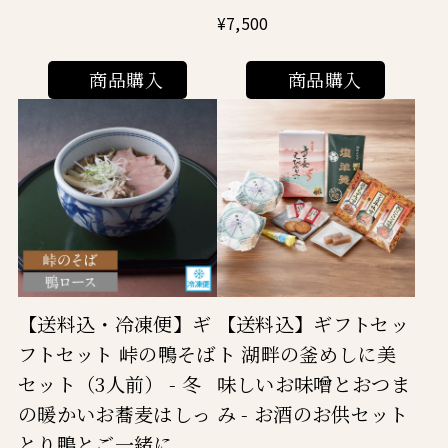
¥7,500
商品購入
商品購入
【送料込】ギフトセッ
【送料込・冷凍便】ギ
ト 湖畔の釜めしに美
フトセット 峠の鴨そば
味しいお味噌とおつま
セット（3人前） - 冬
み - お酒のお供セット
の暖かいお蕎麦はしっ
とり鴨とご一緒に