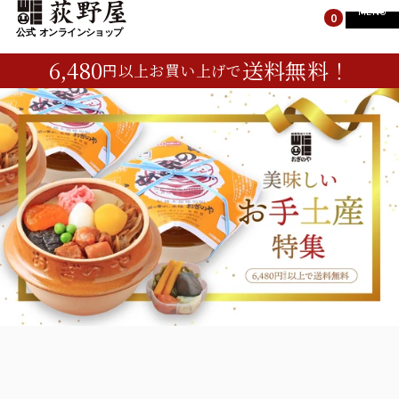
MENU
0
6,480
送料無料！
円以上お買い上げで
TOP
TOP
すべての商品
峠の釜めし
すべての商品
荻野屋のギフト
峠の釜めし
峠のそば・カレー
荻野屋のギフト
お菓子・ご飯のお供
峠のそば・カレー
お菓子・ご飯のお供