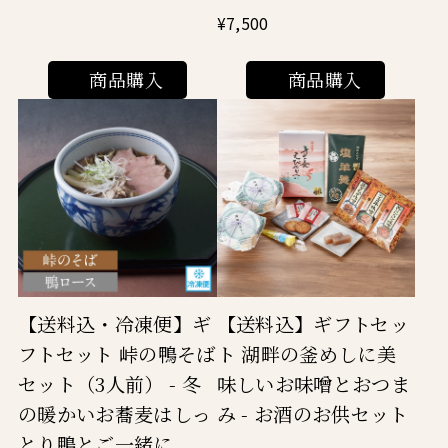
¥7,500
商品購入
商品購入
【送料込】ギフトセッ
【送料込・冷凍便】ギ
ト 湖畔の釜めしに美
フトセット 峠の鴨そば
味しいお味噌とおつま
セット（3人前） - 冬
み - お酒のお供セット
の暖かいお蕎麦はしっ
とり鴨とご一緒に