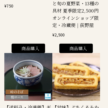
と旬の夏野菜・13種の
¥750
具材 夏季限定2,500円
オンラインショップ限
定・冷蔵便 | 荻野屋
¥2,500
商品購入
商品購入
【送料込・冷凍便】ギ
【甘味】ぷちくるみか