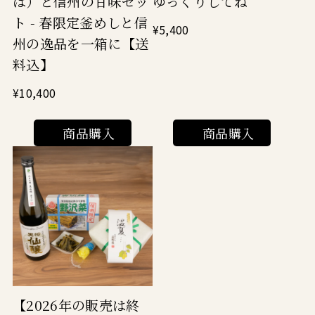
ゆっくりしてね
は）と信州の甘味セッ
ト - 春限定釜めしと信
¥5,400
州の逸品を一箱に【送
料込】
¥10,400
商品購入
商品購入
【2026年の販売は終