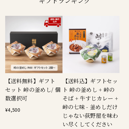
ギフトランキング
【送料無料】ギフト
【送料込】ギフトセッ
セット 峠の釜めし/ 個
ト 峠の釜めし + 峠の
数選択可
そば + 牛すじカレー +
峠の七味 - 釜めしだけ
¥4,500
じゃない荻野屋を味わ
い尽くしてください